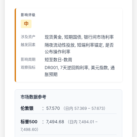
影响评级
中
现货黄金, 短期国债, 银行间市场利率
涉及资产
隔夜流动性投放, 短端利率锚定, 是否
触发因素
公布操作利率
短至数日-数周
影响周期
DR001, 7天逆回购利率, 美元指数, 通
观察指标
胀预期
市场数据参考
伦敦银
：57.570
（日内 57.369 – 57.673）
标普500
：7,494.68
（日内 7,494.01 –
7,498.60）