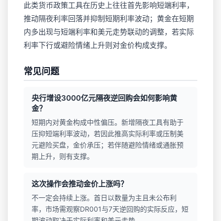
此类货币政策工具在历史上往往首先影响短端利率，
推动隔夜利率回落并抑制短期利率波动；黄金在短期
内多出现与短端利率和美元走势联动的调整，若实际
利率下行或避险情绪上升则对金价构成支撑。
常见问题
央行增设3000亿元隔夜逆回购会如何影响黄
金？
短期内对黄金构成中性偏压。新增隔夜工具有助于
压抑短端利率波动，若因此推高实际利率或压制美
元避险买盘，金价承压；若伴随避险情绪或通胀预
期上升，则有支撑。
这次操作会推动金价上涨吗？
不一定会持续上涨。首日以数量为主且未公布利
率，市场需观察DR001与7天逆回购的实际反应，短
期波动取决于实际利率和美元走势。