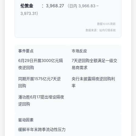
伦敦金
：3,968.27
（日内 3,966.83 –
3,973.31）
数据10:05 刷新
数据来源：站内行情系统
事件要点
市场反应
6月29日开展3000亿元隔
7天逆回购全额满足一级交
夜逆回购
易商需求
同期开展1575亿元7天逆
央行未披露隔夜逆回购利
回购
率
潘功胜6月17提出增设隔夜
逆回购
驱动因素
缓解半年末跨季流动性压力